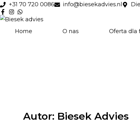
Przejdź
+31 70 720 0086
info@biesekadvies.nl
Die
do
treści
Home
O nas
Oferta dla 
Autor: Biesek Advies