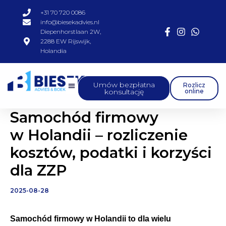
Przejdź
+31 70 720 0086
do
info@biesekadvies.nl
Diepenhorstlaan 2W,
treści
2288 EW Rijswijk,
Holandia
Umów bezpłatna
Rozlicz
konsultację
online
Samochód firmowy
w Holandii – rozliczenie
kosztów, podatki i korzyści
dla ZZP
2025-08-28
Samochód firmowy w Holandii to dla wielu